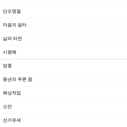
단오명절
마음의 쉼터
삶의 터전
시원해
망종
동년의 푸른 꿈
해상작업
소만
선거유세