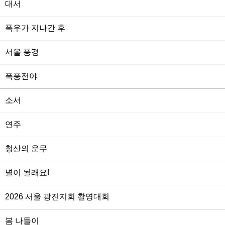
대서
폭우가 지나간 후
서울 풍경
폭풍전야
소서
연주
청산의 운무
별이 될래요!
2026 서울 광진지회 촬영대회
봄 나들이