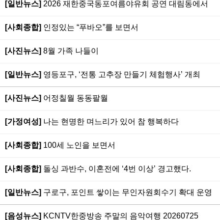
[일반뉴스]
2026 재한중국동포여름야유회 공연 대림동에서
[사회종합]
인정있는 “푸바오”를 보면서
[사진뉴스]
8월 가족 나들이
[일반뉴스]
영등포구, ‘전통 고추장 만들기 체험행사’ 개최
[사진뉴스]
어정칠월 동동팔월
[가정여성]
나는 현명한 며느리가 있어 참 행복하다
[사회종합]
100세 노인을 보면서
[사회종합]
돌싱 과반수, 이혼전에 ‘4번 이상’ 경고했다.
[일반뉴스]
구로구, 포인트 쌓이는 무인자원회수기 확대 운영
[음성뉴스]
KCNTV한중방송 주말의 음악여행 20260725