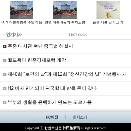
KCNTV한중방송 주말의 음
연변 아줌마들의 흑차고향
슬픈 시를 남기고 가
악여행 20230708
탐방기
주중 대사관 펴낸 중국법 해설서
월드옥타 한중경제포럼 개막
제40회 "보건의 날"과 제12회 "정신건강의 날" 기념행사 개
최
H2 비자 만기되어 귀국할 때 받을 돈이 있다
부부의 생활을 윤택하게 만드는 오르가즘
Copyright ⓒ
한민족신문 韩民族新闻
all rights reserved.